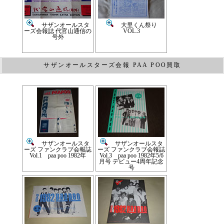
サザンオールスタ
大里くん祭り
ーズ会報誌 代官山通信の
VOL.3
号外
サザンオールスターズ会報 PAA POO買取
サザンオールスタ
サザンオールスタ
ーズ ファンクラブ会報誌
ーズ ファンクラブ会報誌
Vol.1 paa poo 1982年
Vol.3 paa poo 1982年5/6
月号 デビュー4周年記念
号