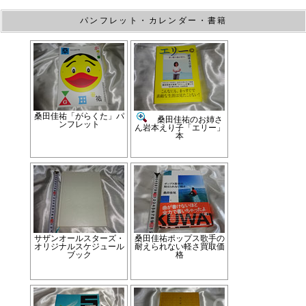
パンフレット・カレンダー・書籍
桑田佳祐「がらくた」パ
桑田佳祐のお姉さ
ンフレット
ん岩本えり子「エリー」
本
サザンオールスターズ・
桑田佳祐ポップス歌手の
オリジナルスケジュール
耐えられない軽さ買取価
ブック
格