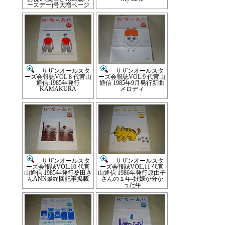
ースデー)号大増ページ
サザンオールスタ
サザンオールスタ
ーズ会報誌VOL.8 代官山
ーズ会報誌VOL.9 代官山
通信 1985年発行
通信 1985年9月発行新曲
KAMAKURA
メロディ
サザンオールスタ
サザンオールスタ
ーズ会報誌VOL.10 代官
ーズ会報誌VOL.11 代官
山通信 1985年発行桑田さ
山通信 1986年発行原由子
んANN最終回記事掲載
さんの１年-妊娠が分か
った年