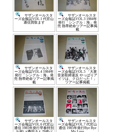
サザンオールスタ
サザンオールスタ
ーズ会報誌VOL.1 代官山
ーズ会報誌VOL.3 1984年
通信買取ます
発行「シングル：海」発
売 熱帯絶命ツアー記事掲
載
サザンオールスタ
サザンオールスタ
ーズ会報誌VOL.4 1984年
ーズ会報誌VOL.5 「大衆
発行「シングル：海」発
音楽取締違反 やっぱりア
売 熱帯絶命ツアー記事掲
イツは、クロだった！」
載
ツアー記事掲載
サザンオールスタ
サザンオールスタ
ーズ会報誌VOL.6 代官山
ーズ会報誌VOL.7 代官山
通信 1985年発行早春特別
通信 1985年発行Bye Bye
お祝い(桑田さん29歳バ
My Love