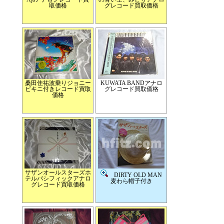
取価格
グレコード買取価格
桑田佳祐波乗りジョニー
KUWATA BANDアナロ
ビキニ付きレコード買取
グレコード買取価格
価格
サザンオールスターズホ
DIRTY OLD MAN
テルパシフィックアナロ
麦わら帽子付き
グレコード買取価格