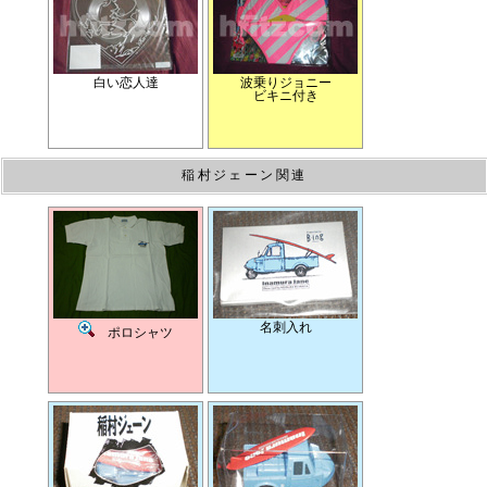
白い恋人達
波乗りジョニー
ビキニ付き
稲村ジェーン関連
名刺入れ
ポロシャツ