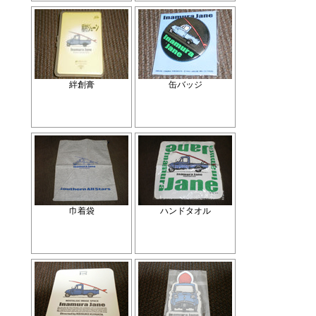
絆創膏
缶バッジ
巾着袋
ハンドタオル