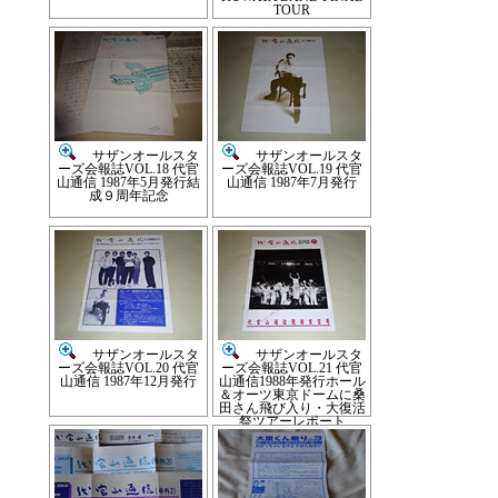
TOUR
サザンオールスタ
サザンオールスタ
ーズ会報誌VOL.18 代官
ーズ会報誌VOL.19 代官
山通信 1987年5月発行結
山通信 1987年7月発行
成９周年記念
サザンオールスタ
サザンオールスタ
ーズ会報誌VOL.20 代官
ーズ会報誌VOL.21 代官
山通信 1987年12月発行
山通信1988年発行ホール
＆オーツ東京ドームに桑
田さん飛び入り・大復活
祭ツアーレポート