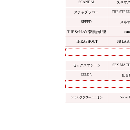
SCANDAL
スキマス
THE STREE
スチャダラパー.
SPEED .
スネオヘ
sumi
THE SxPLAY/菅原紗由理
THRASHOUT
3B LAB
>
SEX MAC
セックスマシーン
ZELDA .
仙台貨
Sonar P
ソウルフラワーユニオン