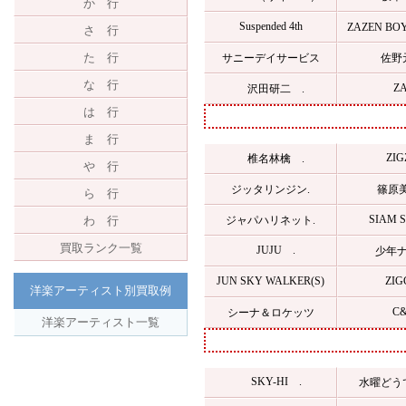
か 行
Suspended 4th
ZAZEN B
さ 行
た 行
サニーデイサービス
佐野元
な 行
ZAR
沢田研二 .
は 行
ま 行
ZIG
椎名林檎 .
や 行
ジッタリンジン.
篠原
ら 行
SIAM S
ジャパハリネット.
わ 行
買取ランク一覧
JUJU .
少年ナ
JUN SKY WALKER(S)
ZIG
洋楽アーティスト別買取例
C
シーナ＆ロケッツ
洋楽アーティスト一覧
SKY-HI .
水曜どう