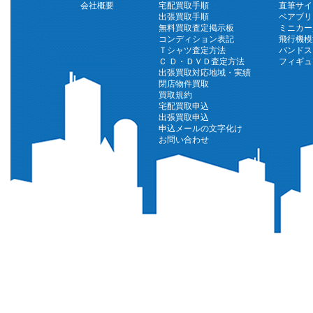
会社概要
宅配買取手順
直筆サイ
出張買取手順
ベアブリ
無料買取査定掲示板
ミニカー
コンディション表記
飛行機模
Ｔシャツ査定方法
バンドス
Ｃ Ｄ・ＤＶＤ査定方法
フィギュ
出張買取対応地域・実績
閉店物件買取
買取規約
宅配買取申込
出張買取申込
申込メールの文字化け
お問い合わせ