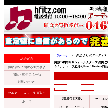
一覧ページ
>
邦楽 さ行 のアーティ
総合案内
胸熱35周年サザンオールスターズ/桑田
う？」。マニア必見のSound Horizo
買取価格に関する重要事項
宅配・出張買取手順
お問い合わせ
邦楽アーティスト別買取例
SILENT SIREN.
サイコル
あ 行
CY8ER（サイバー）
坂本冬