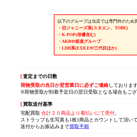
以下のグループは当店では専門外のため
・旧ジャニーズ系(スタエン、TOBE)
・K-POP(俳優含む)
・AKBや坂道グループ
・LDH系(EXILEや三代目ほか)
査定までの日数
荷物受取の当日か翌営業日に必ずご連絡
しておりま
※荷物受取が到着予定日の翌日受取となる場合もご
買取送付基準
宅配買取
合計２０商品より着払いにて受付
。
ストラップも生写真も1枚1商品とカウントして頂い
送付からお振込みまで
買取手順