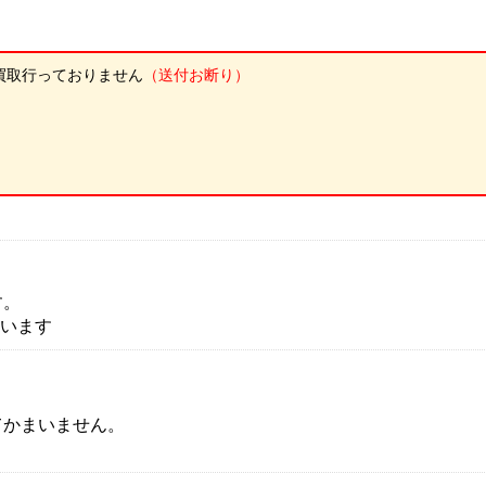
買取行っておりません
（送付お断り）
す。
ざいます
てかまいません。