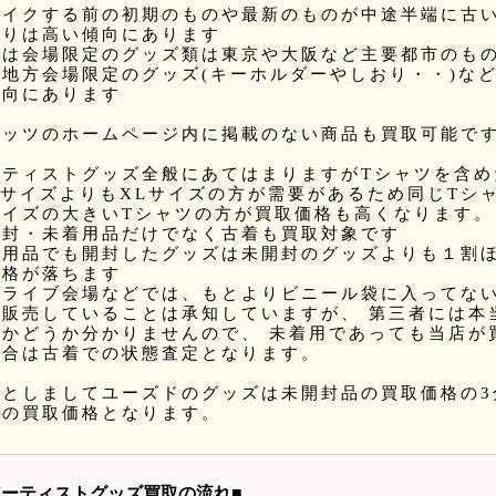
レイクする前の初期のものや最新のものが中途半端に古
よりは高い傾向にあります
とは会場限定のグッズ類は東京や大阪など主要都市のも
、地方会場限定のグッズ(キーホルダーやしおり・・)な
傾向にあります
ィッツのホームページ内に掲載のない商品も買取可能で
ーティストグッズ全般にあてはまりますがTシャツを含め
MサイズよりもXLサイズの方が需要があるため同じTシ
サイズの大きいTシャツの方が買取価格も高くなります。
開封・未着用品だけでなく古着も買取対象です
使用品でも開封したグッズは未開封のグッズよりも１割
価格が落ちます
たライブ会場などでは、もとよりビニール袋に入ってない
を販売していることは承知していますが、 第三者には本
のかどうか分かりませんので、 未着用であっても当店が
場合は古着での状態査定となります。
安としましてユーズドのグッズは未開封品の買取価格の3
どの買取価格となります。
アーティストグッズ買取の流れ■