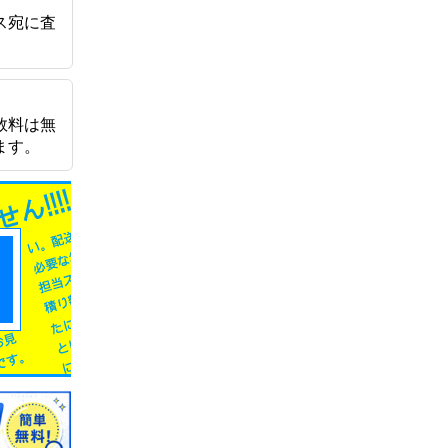
ス宛に査
数料は無
ます。