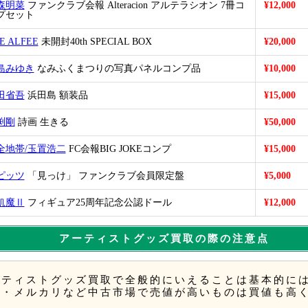
森明菜
ファンクラブ会報 Alteracion アルテラシオン 7冊コ
¥12,000
プセット
E ALFEE
未開封40th SPECIAL BOX
¥20,000
島みゆき
なみふくまつりの写真パネルコンプ品
¥10,000
田省吾
浜田島 額装品
¥15,000
渕剛
詩画 生きる
¥50,000
全地帯/玉置浩二
FC会報BIG JOKEコンプ
¥15,000
ピッツ
「見っけ」 ファンクラブ会員限定盤
¥5,000
飢魔Ⅱ
フィギュア25周年記念公認ドール
¥12,000
アーティストグッズ買取の際の注意点
ーティストグッズ買取で全般的にいえることは基本的に
ク・メルカリなど中古市場で売値が高いものは買値も高
す