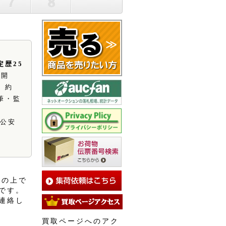
定歴25
業開
、約
筆・監
県公安
開の上で
です。
連絡し
買取ページへのアク