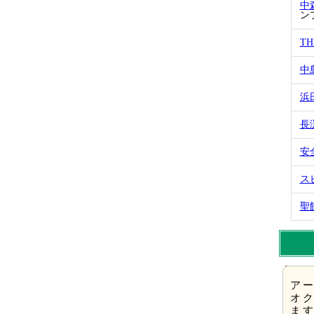
中
ン
TH
中
浜
長
安
ス
聖
ア
オ
ま