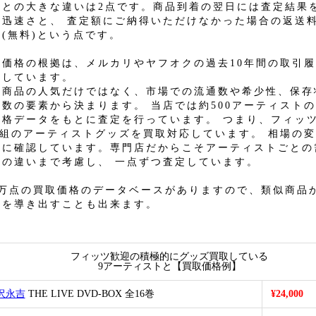
店との大きな違いは2点です。商品到着の翌日には査定結果
る迅速さと、 査定額にご納得いただけなかった場合の返送
担(無料)という点です。
定価格の根拠は、メルカリやヤフオクの過去10年間の取引
にしています。
た商品の人気だけではなく、市場での流通数や希少性、保存
複数の要素から決まります。 当店では約500アーティストの
価格データをもとに査定を行っています。 つまり、フィッ
00組のアーティストグッズを買取対応しています。 相場の
的に確認しています。専門店だからこそアーティストごとの
品の違いまで考慮し、 一点ずつ査定しています。
4万点の買取価格のデータベースがありますので、類似商品
格を導き出すことも出来ます。
フィッツ歓迎の積極的にグッズ買取している
9アーティストと【買取価格例】
沢永吉
THE LIVE DVD-BOX 全16巻
¥24,000