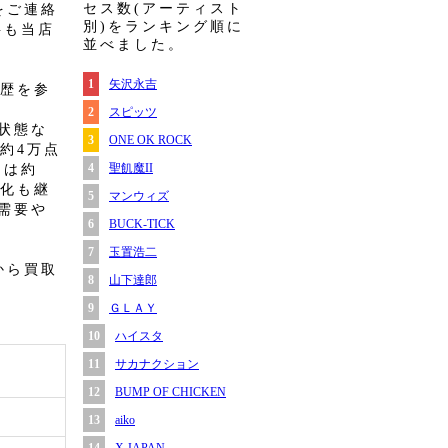
セス数(アーティスト
をご連絡
別)をランキング順に
料も当店
並べました。
1
矢沢永吉
履歴を参
2
スピッツ
状態な
3
ONE OK ROCK
約4万点
4
聖飢魔II
ツは約
変化も継
5
マンウィズ
需要や
6
BUCK-TICK
7
玉置浩二
から買取
8
山下達郎
9
ＧＬＡＹ
10
ハイスタ
11
サカナクション
12
BUMP OF CHICKEN
13
aiko