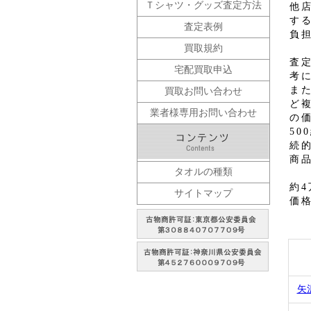
Ｔシャツ・グッズ査定方法
他
す
査定表例
負
買取規約
査
宅配買取申込
考
ま
買取お問い合わせ
ど
業者様専用お問い合わせ
の
5
続
商
タオルの種類
約
サイトマップ
価
矢