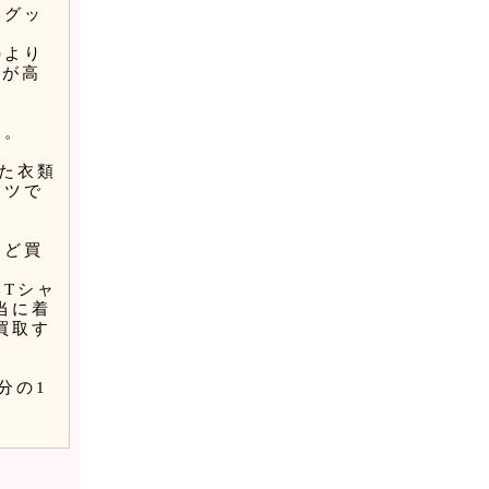
いグッ
のより
どが高
す。
た衣類
ャツで
ほど買
Tシャ
当に着
買取す
分の1