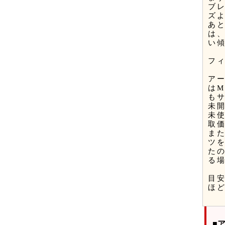
ブ
ズ
あ
は
い
フ
ア
は
も
未
未
取
ま
ツ
た
る
目
ほ
■