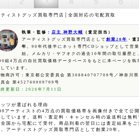
ーティストグッズ買取専門店│全国対応の宅配買取
執筆・監修：
店主 神野大輔
（査定担当）
アーティストグッズ買取専門店として
創業20年
・査
年
。90年代後半にネット専門CDショップとして営
始。メルカリ・ヤフオクの過去10年間の取引履歴と
500組4万点の自社買取価格データベースをもとに本ページを執
修しています。
物商許可：東京都公安委員会 第308840707709号／神奈川
員会 第452760009709号
終更新日：2026年7月11日
ィッツが選ばれる理由
500アーティストの4万点の買取価格帯を画像付きで全て公
定しています。送料・査定料・キャンセル時の返送料は無料
本全国から宅配にて受付。商品到着の翌日には査定結果をご
す。アーティストグッズ買取専門店として創業20年。