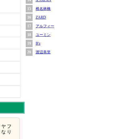
14
X JAPAN
15
椎名林檎
16
ZARD
17
アルフィー
18
ユーミン
19
B'z
20
渡辺美里
はヤフ
くなり