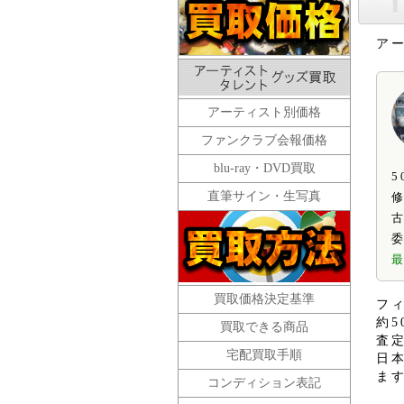
ア
アーティスト別価格
ファンクラブ会報価格
blu-ray・DVD買取
直筆サイン・生写真
古
委
最
買取価格決定基準
フ
約
買取できる商品
査
宅配買取手順
日
ま
コンディション表記