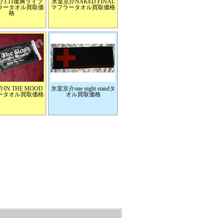
3.11復興ライブ
氷室京介NAKED FINAL
ラータオル買取価
マフラータオル買取価格
格
IN THE MOOD
氷室京介one night standタ
ータオル買取価格
オル買取価格
格