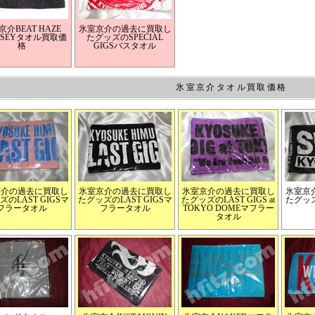
京介BEAT HAZE
氷室京介の過去に買取し
SSEYタオル買取価
たグッズのSPECIAL
格
GIGSバスタオル
氷室京介タオル買取価格
京介の過去に買取し
氷室京介の過去に買取し
氷室京介の過去に買取し
氷室京
のLAST GIGSマ
たグッズのLAST GIGSマ
たグッズのLAST GIGS at
たグッ
フラータオル
フラータオル
TOKYO DOMEマフラー
タオル