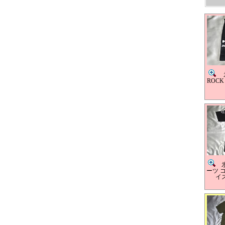
氷
ROC
氷
ーツ 
イズ 