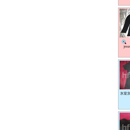
氷
je
氷室京