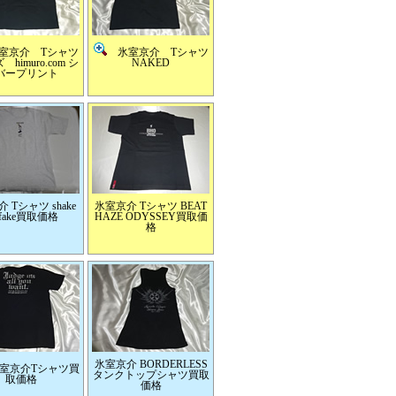
京介 Tシャツ
氷室京介 Tシャツ
himuro.com シ
NAKED
バープリント
 Tシャツ shake
氷室京介 Tシャツ BEAT
e fake買取価格
HAZE ODYSSEY買取価
格
氷室京介 BORDERLESS
室京介Tシャツ買
タンクトップシャツ買取
取価格
価格