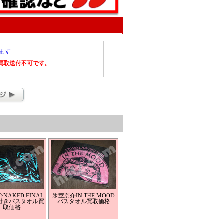
ます
買取送付不可です。
NAKED FINAL
氷室京介IN THE MOOD
付きバスタオル買
バスタオル買取価格
取価格