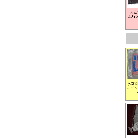
氷室
ODY
氷室
たグッズ