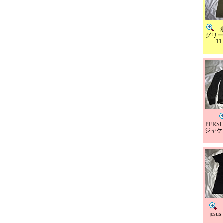
氷
グリーン
11
PERSO
ジャケ
氷
jes