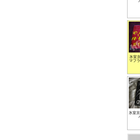
氷室京
マフ
氷室京