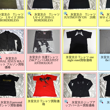
室京介 Tシャツ
氷室京介 Tシャツ
氷室京介 Tシャツ
氷室
 Lサイズ 2010-
Lサイズ 2010-11
JUSTMOVIN’ON 20周
Mサイズ 
 BORDERLESS
BORDERLESS
年
ル
氷室京介 当選Tシャツ
氷室京介 Tシャツ one
氷室京介
氷室京介
25thアニバ GREATEST
night stand買取価格
th
NAL JESUS MA-1
ANTHOLOGY
ット ブルゾン買取
価格
氷室京介 Tシャツ買取価
室京介personal
氷室京介ジップア
氷
格
us Tシャツ買取価格
ップパーカー買取価格