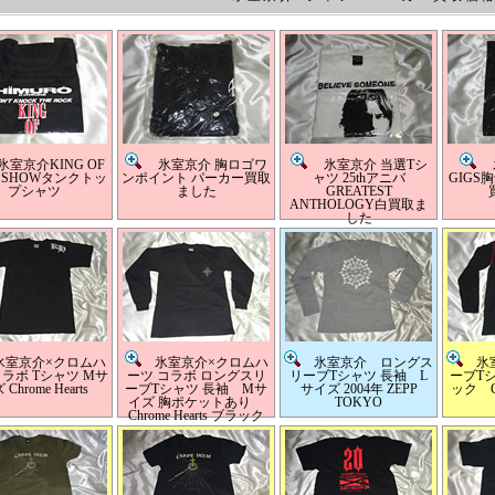
室京介KING OF
氷室京介 胸ロゴワ
氷室京介 当選Tシ
氷
K SHOWタンクトッ
ンポイント パーカー買取
ャツ 25thアニバ
GIGS
プシャツ
ました
GREATEST
ANTHOLOGY白買取ま
した
室京介×クロムハ
氷室京介×クロムハ
氷室京介 ロングス
氷室
コラボ Tシャツ Mサ
ーツ コラボ ロングスリ
リーブTシャツ 長袖 L
ーブT
Chrome Hearts
ーブTシャツ 長袖 Mサ
サイズ 2004年 ZEPP
ック CR
イズ 胸ポケットあり
TOKYO
Chrome Hearts ブラック