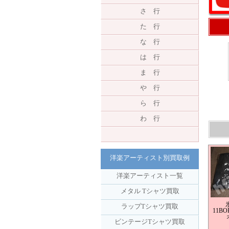
さ 行
た 行
な 行
は 行
ま 行
や 行
ら 行
わ 行
洋楽アーティスト別買取例
洋楽アーティスト一覧
メタル Tシャツ買取
ラップTシャツ買取
11B
ビンテージTシャツ買取