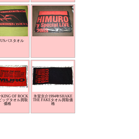
SUSバスタオル
ING OF ROCK
氷室京介1994年SHAKE
Wビッグタオル買取
THE FAKEタオル買取価
価格
格