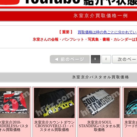
氷室京介買取価格一例
【 重要 】
買取価格は枠の色ごとに分かれてい
氷室さんの会報・パンフレット・写真集・書籍・カレンダーは
氷室京介バスタオル買取価格
氷室京介2010-
氷室京介カウントダウン
氷室京介SOUL
氷室京介
ORDERLESSバスタ
CROSSOVER12-13・バ
STANDINGバスタオル買
フード
オル買取価格
スタオル買取価格
取価格