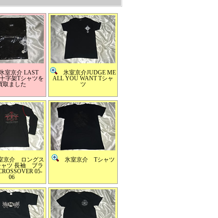
室京介 LAST
氷室京介JUDGE ME
胸十字架Tシャツを
ALL YOU WANT Tシャ
買取ました
ツ
京介 ロングス
氷室京介 Tシャツ
シャツ 長袖 ブラ
OSSOVER 05-
06