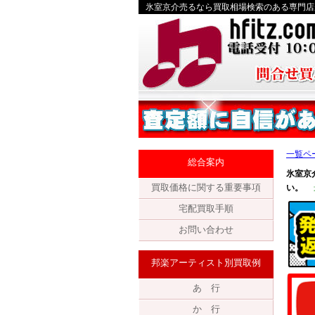
氷室京介売るなら買取相場検索のある専門店
一覧ペ
総合案内
氷室京
買取価格に関する重要事項
い。
宅配買取手順
お問い合わせ
邦楽アーティスト別買取例
あ 行
か 行