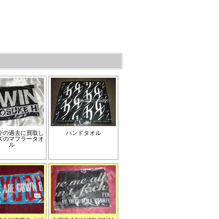
介の過去に買取し
ハンドタオル
ズのマフラータオ
ル