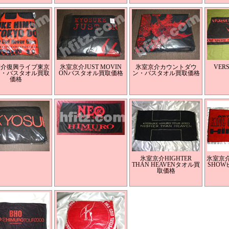
京介復興ライブ東京
氷室京介JUST MOVIN
氷室京介カウントダウ
VER
ム・バスタオル買取
ONバスタオル買取価格
ン・バスタオル買取価格
価格
氷室京介HIGHTER
氷室京介K
THAN HEAVENタオル買
SHO
取価格