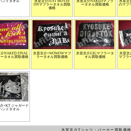
ハンドタオル
氷室京介JUST MOVIN
氷室京介NAKEDマフラ
氷室京介
ONマフラータオル買取
ータオル買取価格
のマフ
価格
介NAKED FINAL
氷室京介×WOWOWマフ
氷室京介GIGマフラータ
氷室京介
ラータオル買取価格
ラータオル買取価格
オル買取価格
マフラ
介×KT ジャガード
ハンドタオル
氷室京介Tシャツ・パーカー買取価