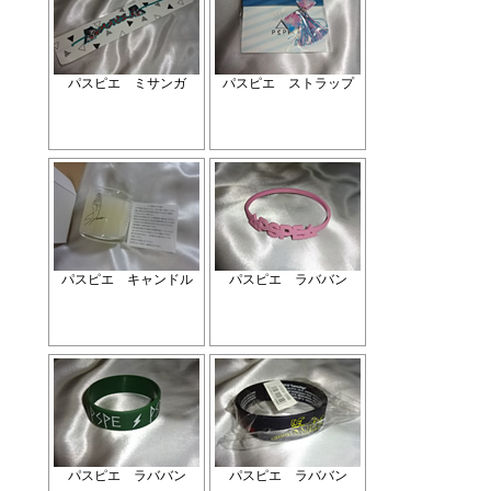
パスピエ ミサンガ
パスピエ ストラップ
パスピエ キャンドル
パスピエ ラババン
パスピエ ラババン
パスピエ ラババン