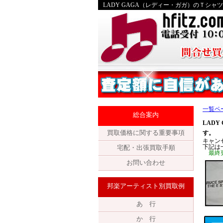
LADY GAGA（レディー・ガガ）のＴシ
一覧ペ
総合案内
LAD
買取価格に関する重要事項
す。
キャン
下記は
宅配・出張買取手順
最終更
お問い合わせ
邦楽アーティスト別買取例
あ 行
か 行