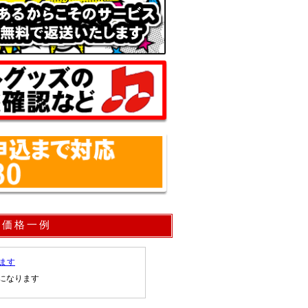
取価格一例
ます
になります