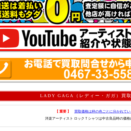
LADY GAGA（レディー・ガガ）買
【 重要 】
買取価格は枠の色ごとに分かれてい
洋楽アーティスト ロックＴシャツは中古良品時の価格