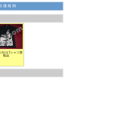
買取価格例
 GAGA Tシャツ買
取品