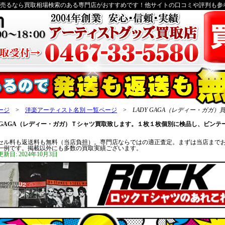
ャツ売るなら買取相場検索のある専門店がおすすめです！他サイトの口コミや評判も参
ージ
>
洋楽アーティスト名別 一覧ページ
>
LADY GAGA（レディー・ガガ）
Y GAGA（レディー・ガガ）Ｔシャツ買取致します。１枚１枚個別に検品し、ビン
セル料も返送料も無料（当店負担）。専門店ならではの適正査定。まずは当店まで
一例です。掲載以外にも多数の買取実績ございます。
新日: 2024年10月3日