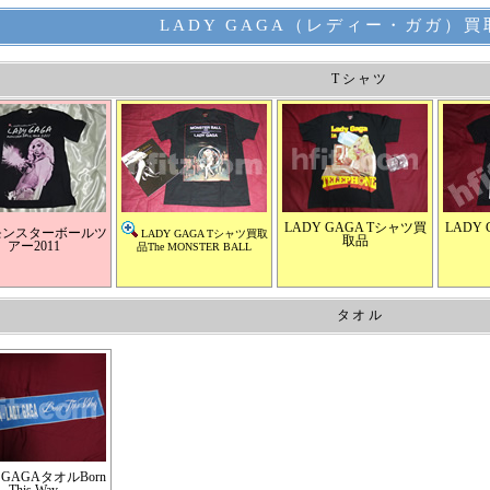
LADY GAGA（レディー・ガガ）
Tシャツ
LADY GAGA Tシャツ買
LADY
ンスターボールツ
LADY GAGA Tシャツ買取
取品
アー2011
品The MONSTER BALL
タオル
 GAGAタオルBorn
This Way