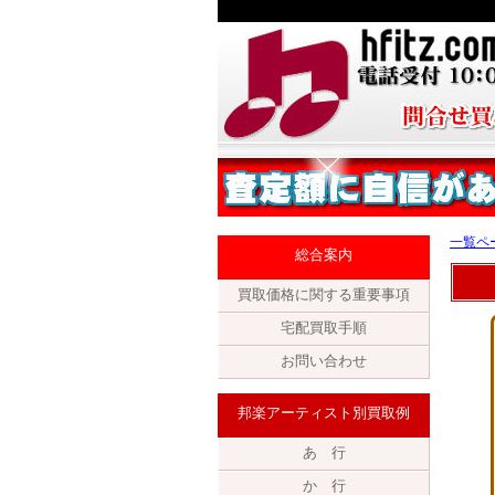
一覧ペ
総合案内
買取価格に関する重要事項
宅配買取手順
お問い合わせ
邦楽アーティスト別買取例
あ 行
か 行