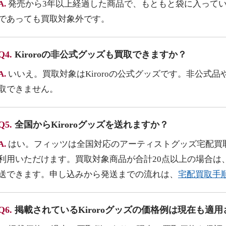
A.
発売から3年以上経過した商品で、もともと袋に入って
であっても買取対象外です。
Q4.
Kiroroの非公式グッズも買取できますか？
A.
いいえ。買取対象はKiroroの公式グッズです。非公式
取できません。
Q5.
全国からKiroroグッズを送れますか？
A.
はい。フィッツは全国対応のアーティストグッズ宅配買
利用いただけます。買取対象商品が合計20点以上の場合は
送できます。申し込みから発送までの流れは、
宅配買取手
Q6.
掲載されているKiroroグッズの価格例は現在も適