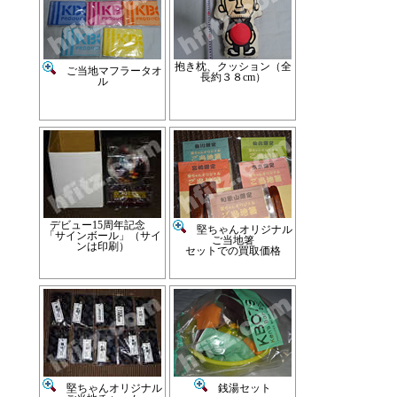
抱き枕、クッション（全
ご当地マフラータオ
長約３８cm）
ル
デビュー15周年記念
堅ちゃんオリジナル
「サインボール」（サイ
ご当地箸
ンは印刷）
セットでの買取価格
堅ちゃんオリジナル
銭湯セット