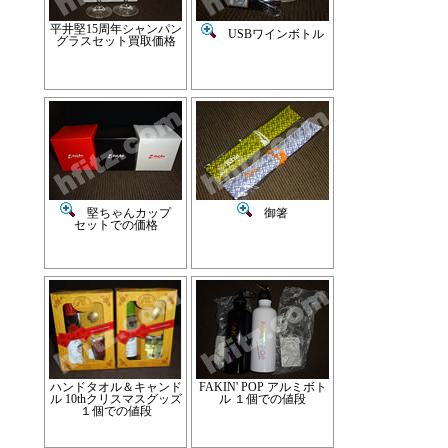
平井堅15周年シャンパン
USBワインボトル
グラスセット買取価格
堅ちゃんカップ
御箸
セットでの価格
ハンドタオル＆キャンド
FAKIN' POP アルミボト
ル 10thクリスマスグッズ
ル １個での値段
１個での値段