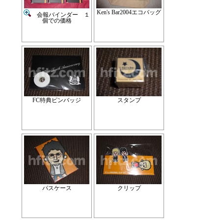
Ken's Bar2004エコバッグ
会報バインダー １
個での価格
FC特典ピンバッジ
スタンプ
パスケース
クリップ