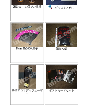
湯呑み １個での値段
グッズまとめて
Ken's Br2006 扇子
湯たんぽ
2011アロマディフューザ
ポストカードセット
ー