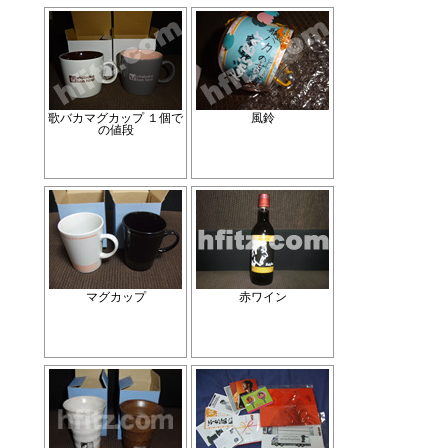
歌バカマグカップ １個で
風鈴
の値段
マグカップ
赤ワイン