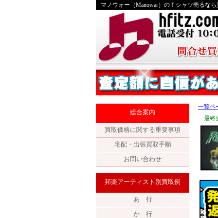
マノウォー（Manowar）のＴシャツ売る
一覧ペ
総合案内
最終更
買取価格に関する重要事項
宅配・出張買取手順
お問い合わせ
邦楽アーティスト別買取例
あ 行
か 行