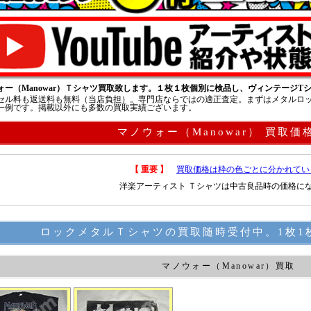
ォー（Manowar）Ｔシャツ買取致します。１枚１枚個別に検品し、ヴィンテージ
セル料も返送料も無料（当店負担）。専門店ならではの適正査定。まずはメタルロ
一例です。掲載以外にも多数の買取実績ございます。
マノウォー（Manowar） 買取価
【 重要 】
買取価格は枠の色ごとに分かれてい
洋楽アーティスト Ｔシャツは中古良品時の価格に
ロックメタルＴシャツの買取随時受付中。1枚1
マノウォー（Manowar）買取