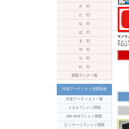
さ 行
た 行
な 行
は 行
マノウ
ま 行
キャン
下記は
や 行
ら 行
わ 行
買取ランク一覧
洋楽アーティスト別買取例
洋楽アーティスト一覧
メタル Tシャツ買取
HIP HOP Tシャツ買取
ビンテージ Tシャツ買取