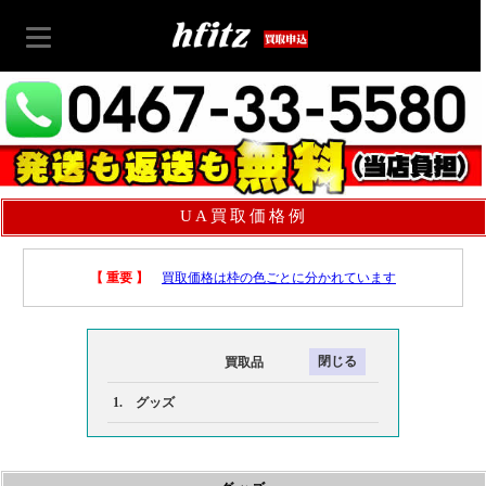
UA買取価格例
【 重要 】
買取価格は枠の色ごとに分かれています
買取品
1. グッズ