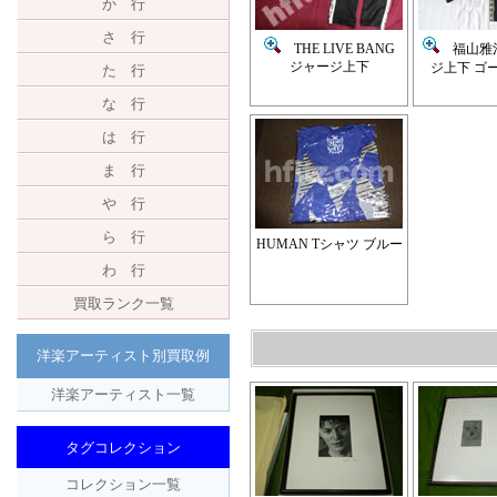
か 行
さ 行
THE LIVE BANG
福山雅治
ジャージ上下
ジ上下 ゴ
た 行
な 行
は 行
ま 行
や 行
ら 行
HUMAN Tシャツ ブルー
わ 行
買取ランク一覧
洋楽アーティスト別買取例
洋楽アーティスト一覧
タグコレクション
コレクション一覧