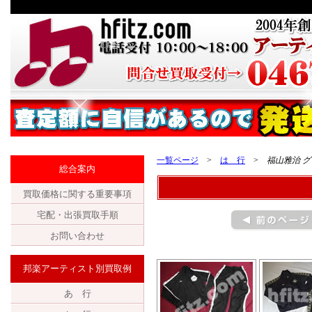
一覧ページ
>
は 行
>
福山雅治 グ
総合案内
買取価格に関する重要事項
宅配・出張買取手順
お問い合わせ
邦楽アーティスト別買取例
あ 行