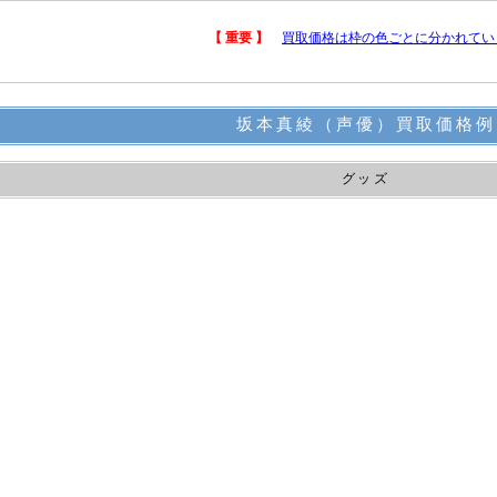
【 重要 】
買取価格は枠の色ごとに分かれてい
坂本真綾（声優）買取価格例
グッズ