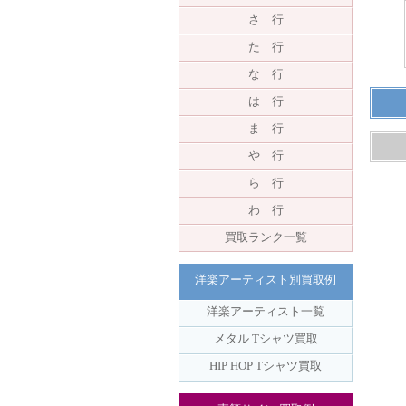
さ 行
た 行
な 行
は 行
ま 行
や 行
ら 行
わ 行
買取ランク一覧
洋楽アーティスト別買取例
洋楽アーティスト一覧
メタル Tシャツ買取
HIP HOP Tシャツ買取