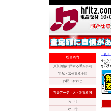
一覧ペ
総合案内
キャン
下記は
買取価格に関する重要事項
思いま
宅配・出張買取手順
お問い合わせ
邦楽アーティスト別買取例
あ 行
か 行