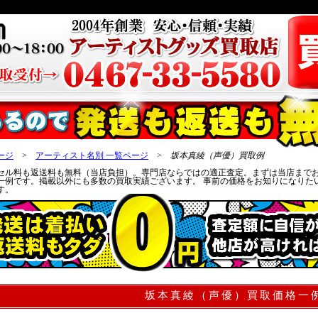
ージ
>
アーティスト名別 一覧ページ
>
坂本真綾（声優）買取例
セル料も返送料も無料（当店負担）。専門店ならではの適正査定。まずは当店まで
一例です。掲載以外にも多数の買取実績ございます。 事前の価格をお知りになりた
す。
坂本真綾（声優）買取価格一