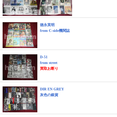
徳永英明
from C-side機関誌
D-51
from street
買取お断り
DIR EN GREY
灰色の銀貨