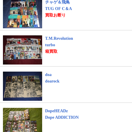
チャゲ＆飛鳥
TUG OF C＆A
買取お断り
T.M.Revolution
turbo
箱買取
doa
doarock
DopeHEADz
Dope ADDICTION