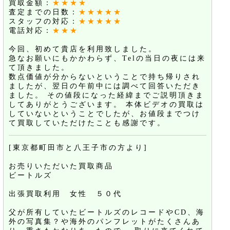
買取金額：
★★★★
査定までの日数：
★★★★★
スタッフの対応：
★★★★★
電話対応：
★★★
今回、初めて貴店を利用致しました。
急なお願いにもかかわらず、Telの当日の夜には来
て頂きました。
数点価値が分からないということで持ち帰りされ
ましたが、翌日の午前中には調べて回答いただき
ました。 その値段になった経緯までご説明頂きま
してありがとうございます。 本体ビデオの買取は
していないということでしたが、お値段までつけ
て買取していただけたことも感謝です。
[東京都町田市と八王子市の方より]
お売りいただいた買取商品
ビートルズ
出張買取利用 女性 ５０代
父が所有していたビートルズのレコードやCD、海
外の写真集？や海外のパンフレットがたくさんあ