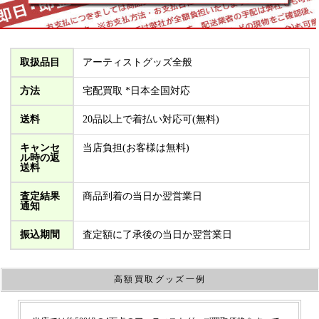
取扱品目
アーティストグッズ全般
方法
宅配買取 *日本全国対応
送料
20品以上で着払い対応可(無料)
キャンセ
当店負担(お客様は無料)
ル時の返
送料
査定結果
商品到着の当日か翌営業日
通知
振込期間
査定額に了承後の当日か翌営業日
高額買取グッズ一例