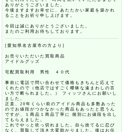
ありがとうございました。
今後ますますお幸せに、あたたかい家庭を築かれ
ることをお祈り申し上げます。
今回は誠にありがとうございました。
またのご利用お待ちしております。
[愛知県名古屋市の方より]
お売りいただいた買取商品
アイドルグッズ
宅配買取利用 男性 ４０代
事前に電話で問い合わせて価格もきちんと応えて
くれたので（他店ではすごく曖昧な遠まわしの言
い方で断られました。） フィッツさんにお願いし
ました。
正直、20年くらい前のアイドル商品も多数あった
のでお値段がつかなかった商品もあったと思うん
ですが、１商品１商品丁寧に 個別にお値段を出し
てもらえました。
これでやっと吹っ切れました。自ら捨てるに忍び
なく、買取して頂き大変助かりました。後はお任