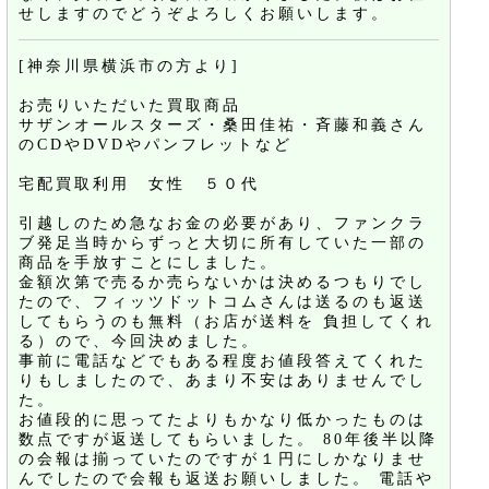
せしますのでどうぞよろしくお願いします。
[神奈川県横浜市の方より]
お売りいただいた買取商品
サザンオールスターズ・桑田佳祐・斉藤和義さん
のCDやDVDやパンフレットなど
宅配買取利用 女性 ５０代
引越しのため急なお金の必要があり、ファンクラ
ブ発足当時からずっと大切に所有していた一部の
商品を手放すことにしました。
金額次第で売るか売らないかは決めるつもりでし
たので、フィッツドットコムさんは送るのも返送
してもらうのも無料（お店が送料を 負担してくれ
る）ので、今回決めました。
事前に電話などでもある程度お値段答えてくれた
りもしましたので、あまり不安はありませんでし
た。
お値段的に思ってたよりもかなり低かったものは
数点ですが返送してもらいました。 80年後半以降
の会報は揃っていたのですが１円にしかなりませ
んでしたので会報も返送お願いしました。 電話や