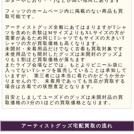
ルダーやしおり・・)などが高い傾向にあります
フィッツのホームページ内に掲載のない商品も買
取可能です。
アーティストグッズ全般にあてはまりますがTシャ
ツを含めた衣類はMサイズよりもXLサイズの方が
需要があるため同じTシャツでもサイズの大きいT
シャツの方が買取価格も高くなります。
未開封・未着用品だけでなく古着も買取対象です
未使用品でも開封したグッズは未開封のグッズよ
りも１割ほど買取価格が落ちます
またライブ会場などでは、もとよりビニール袋に
入ってないTシャツを販売していることは承知して
いますが、 第三者には本当に着たのかどうか分か
りませんので、 未着用であっても当店が買取する
場合は古着での状態査定となります。
目安としましてユーズドのグッズは未開封品の買
取価格の3分の1ほどの買取価格となります。
アーティストグッズ宅配買取の流れ