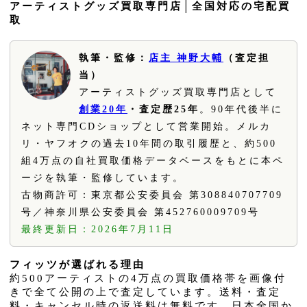
アーティストグッズ買取専門店│全国対応の宅配買
取
執筆・監修：
店主 神野大輔
（査定担
当）
アーティストグッズ買取専門店として
創業20年
・査定歴25年
。90年代後半に
ネット専門CDショップとして営業開始。メルカ
リ・ヤフオクの過去10年間の取引履歴と、約500
組4万点の自社買取価格データベースをもとに本ペ
ージを執筆・監修しています。
古物商許可：東京都公安委員会 第308840707709
号／神奈川県公安委員会 第452760009709号
最終更新日：2026年7月11日
フィッツが選ばれる理由
約500アーティストの4万点の買取価格帯を画像付
きで全て公開の上で査定しています。送料・査定
料・キャンセル時の返送料は無料です。日本全国か