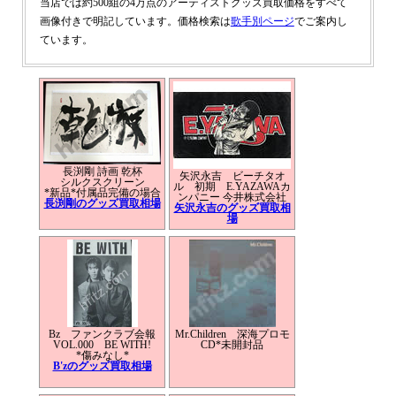
当店では約500組の4万点のアーティストグッズ買取価格をすべて
画像付きで明記しています。価格検索は
歌手別ページ
でご案内し
ています。
長渕剛 詩画 乾杯
矢沢永吉 ビーチタオ
シルクスクリーン
ル 初期 E.YAZAWAカ
*新品*付属品完備の場合
ンパニー 今井株式会社
長渕剛のグッズ買取相場
矢沢永吉のグッズ買取相
場
Bz ファンクラブ会報
Mr.Children 深海プロモ
VOL.000 BE WITH!
CD*未開封品
*傷みなし*
B'zのグッズ買取相場