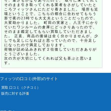
り、重さもかなりあったので、 取りに来てくれて
そのまま引き取ってくれる業者をさがしていたと
ころフィッツさんにたどり着きました。 場所も近
場ということで、こちらの都合に合わせてもらう
形で夜の23時でも大丈夫ということだったので、
大変助かりました。 町田の実家と、八王子にかり
ていたワンルームの倉庫にどっさりあったので、
そのまま鑑定してもらい買取していただきまし
た。 正直、商品の価値は全く分かりませんが、少
しでも足しになればと思っていたので、十分足し
になったので満足しております。
荷物が詰め込みきれず２往復していただきありが
とうございました。
次の方が大切にしてくれれば父も喜ぶと思いま
す。
フィッツの口コミ(外部)のサイト
買取 口コミ（クチコミ）
販売に対する評価