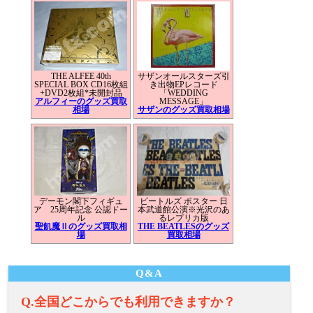
THE ALFEE 40th
サザンオールスターズ引
SPECIAL BOX CD16枚組
き出物EPレコード
+DVD2枚組*未開封品
「WEDDING
アルフィーのグッズ買取
MESSAGE」
相場
サザンのグッズ買取相場
デーモン閣下フィギュ
ビートルズ ポスター 日
ア 25周年記念 公認ドー
本武道館公演※光沢のあ
ル
るレプリカ版
聖飢魔Ⅱのグッズ買取相
THE BEATLESのグッズ
場
買取相場
Q&A
Q.全国どこからでも利用できますか？