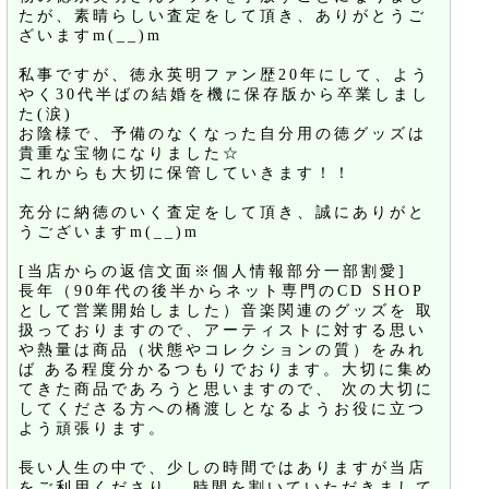
たが、素晴らしい査定をして頂き、ありがとうご
ざいますm(__)m
私事ですが、徳永英明ファン歴20年にして、よう
やく30代半ばの結婚を機に保存版から卒業しまし
た(涙)
お陰様で、予備のなくなった自分用の徳グッズは
貴重な宝物になりました☆
これからも大切に保管していきます！！
充分に納徳のいく査定をして頂き、誠にありがと
うございますm(__)m
[当店からの返信文面※個人情報部分一部割愛]
長年（90年代の後半からネット専門のCD SHOP
として営業開始しました）音楽関連のグッズを 取
扱っておりますので、アーティストに対する思い
や熱量は商品（状態やコレクションの質）をみれ
ば ある程度分かるつもりでおります。大切に集め
てきた商品であろうと思いますので、 次の大切に
してくださる方への橋渡しとなるようお役に立つ
よう頑張ります。
長い人生の中で、少しの時間ではありますが当店
をご利用くださり、 時間を割いていただきまして