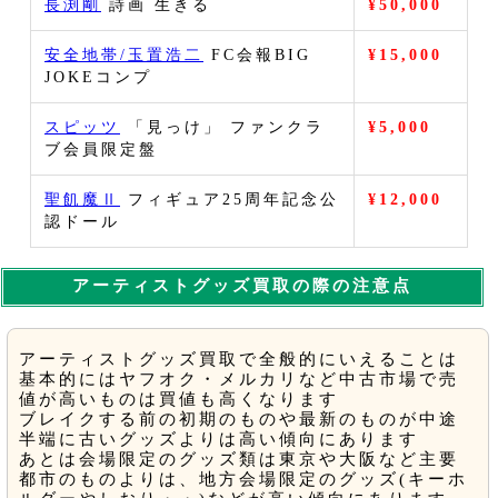
長渕剛
詩画 生きる
¥50,000
安全地帯/玉置浩二
FC会報BIG
¥15,000
JOKEコンプ
スピッツ
「見っけ」 ファンクラ
¥5,000
ブ会員限定盤
聖飢魔Ⅱ
フィギュア25周年記念公
¥12,000
認ドール
アーティストグッズ買取の際の注意点
アーティストグッズ買取で全般的にいえることは
基本的にはヤフオク・メルカリなど中古市場で売
値が高いものは買値も高くなります
ブレイクする前の初期のものや最新のものが中途
半端に古いグッズよりは高い傾向にあります
あとは会場限定のグッズ類は東京や大阪など主要
都市のものよりは、地方会場限定のグッズ(キーホ